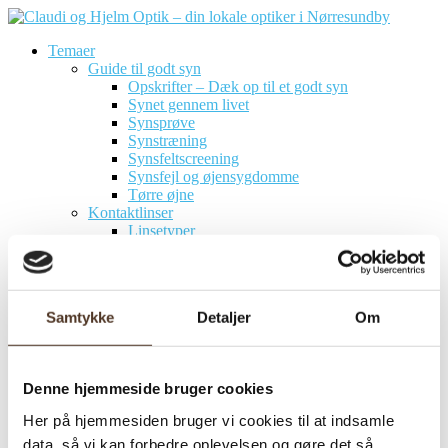
Temaer
Guide til godt syn
Opskrifter – Dæk op til et godt syn
Synet gennem livet
Synsprøve
Synstræning
Synsfeltscreening
Synsfejl og øjensygdomme
Tørre øjne
Kontaktlinser
Linsetyper
Væsker og tilbehør
Kontaktlinser og briller
Kontaktlinser og makeup
Kontaktlinser og børn
Samtykke
Detaljer
Om
Solbriller
Designersolbriller
Solbrillemode
Solbriller med styrke
Denne hjemmeside bruger cookies
Solbriller og sport
UV-stråling
Her på hjemmesiden bruger vi cookies til at indsamle
Briller
data, så vi kan forbedre oplevelsen og gøre det så
Brillestel