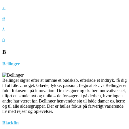
Æ
Ø
Å
Ö
B
Bellinger
Bellinger sigter efter at ramme et budskab, efterlade et indtryk, få dig
til at føle… noget. Glæde, lykke, passion, flegmatisk…? Bellinger er
fuldt fokuseret på innovation. De designer og skaber innovative stel,
tilført en smule nyt og unikt – de forsøger at gå derhen, hvor ingen
andre har været før. Bellinger henvender sig til både damer og herre
og til alle aldersgrupper. Der er fælles fokus på farverigt varierende
liv med rejser og oplevelser.
Blackfin