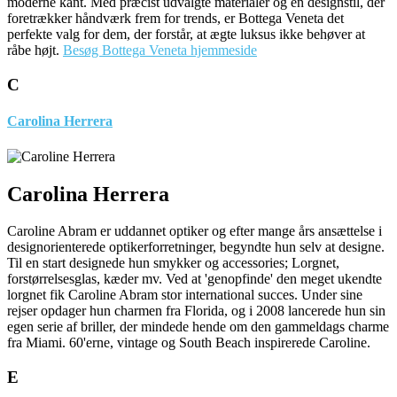
moderne kant. Med præcist udvalgte materialer og en designstil, der
foretrækker håndværk frem for trends, er Bottega Veneta det
perfekte valg for dem, der forstår, at ægte luksus ikke behøver at
råbe højt.
Besøg Bottega Veneta hjemmeside
C
Carolina Herrera
Carolina Herrera
Caroline Abram er uddannet optiker og efter mange års ansættelse i
designorienterede optikerforretninger, begyndte hun selv at designe.
Til en start designede hun smykker og accessories; Lorgnet,
forstørrelsesglas, kæder mv. Ved at 'genopfinde' den meget ukendte
lorgnet fik Caroline Abram stor international succes. Under sine
rejser opdager hun charmen fra Florida, og i 2008 lancerede hun sin
egen serie af briller, der mindede hende om den gammeldags charme
fra Miami. 60'erne, vintage og South Beach inspirerede Caroline.
E