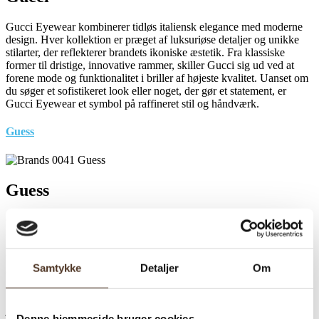
Gucci Eyewear kombinerer tidløs italiensk elegance med moderne
design. Hver kollektion er præget af luksuriøse detaljer og unikke
stilarter, der reflekterer brandets ikoniske æstetik. Fra klassiske
former til dristige, innovative rammer, skiller Gucci sig ud ved at
forene mode og funktionalitet i briller af højeste kvalitet. Uanset om
du søger et sofistikeret look eller noget, der gør et statement, er
Gucci Eyewear et symbol på raffineret stil og håndværk.
Guess
Guess
GUESS blev grundlagt i 1981 af Marciano-brødrene, som forlod
Sydfrankrig i forfølgelse af den amerikanske drøm. Inspireret af en
europæisk indflydelse sætter Marciano deres innovative touch på
beklædningsindustrien og omdefinerer denim. Et af deres
Samtykke
Detaljer
Om
oprindelige designs var et par stonewashed, slim-fit jeans, 3-zip
Marilyn. Bloomingdale’s (stormagasin fra New York, USA) var det
første stormagasin til at byde på mærket ved at bestille to dusin
jeans. De forsvandt fra hylderne på ingen tid. Dette var begyndelsen
Denne hjemmeside bruger cookies