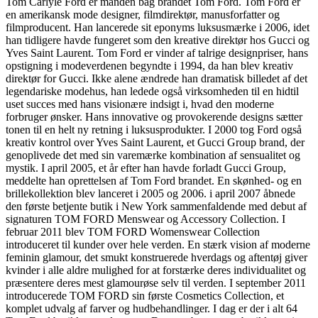
Tom Carlyle Ford er manden bag brandet Tom Ford. Tom Ford er
en amerikansk mode designer, filmdirektør, manusforfatter og
filmproducent. Han lancerede sit eponyms luksusmærke i 2006, idet
han tidligere havde fungeret som den kreative direktør hos Gucci og
Yves Saint Laurent. Tom Ford er vinder af talrige designpriser, hans
opstigning i modeverdenen begyndte i 1994, da han blev kreativ
direktør for Gucci. Ikke alene ændrede han dramatisk billedet af det
legendariske modehus, han ledede også virksomheden til en hidtil
uset succes med hans visionære indsigt i, hvad den moderne
forbruger ønsker. Hans innovative og provokerende designs sætter
tonen til en helt ny retning i luksusprodukter. I 2000 tog Ford også
kreativ kontrol over Yves Saint Laurent, et Gucci Group brand, der
genoplivede det med sin varemærke kombination af sensualitet og
mystik. I april 2005, et år efter han havde forladt Gucci Group,
meddelte han oprettelsen af Tom Ford brandet. En skønhed- og en
brillekollektion blev lanceret i 2005 og 2006. i april 2007 åbnede
den første betjente butik i New York sammenfaldende med debut af
signaturen TOM FORD Menswear og Accessory Collection. I
februar 2011 blev TOM FORD Womenswear Collection
introduceret til kunder over hele verden. En stærk vision af moderne
feminin glamour, det smukt konstruerede hverdags og aftentøj giver
kvinder i alle aldre mulighed for at forstærke deres individualitet og
præsentere deres mest glamourøse selv til verden. I september 2011
introducerede TOM FORD sin første Cosmetics Collection, et
komplet udvalg af farver og hudbehandlinger. I dag er der i alt 64