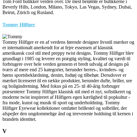
Tom Ford butikker verden over. De mest berømte er butikkerne i
Beverly Hills, London, Milano, Tokyo, Las Vegas, Sydney, Dubai,
Beirut, Zürich og Rusland.
Tommy Hilfiger
Tommy Hilfiger er en af verdens førende designer livsstil mærker og
er internationalt anerkendt for at fejre essensen af klassisk
amerikansk cool stil med preppy twist designs. Tommy Hilfiger blev
grundlagt i 1985 og leverer en prægtig styling, kvalitet og værdi til
forbrugere over hele verden gennem et bredt udvalg af designs på
tværs af mere end 25 kategorier, herunder herres-, kvinders- og
børns sportsbeklædning, denim, fodtøj og tilbehør. Derudover er
mærket licenseret til en række produkter, herunder dufte, briller, ure
og boligindretning. Med fokus på en 25- til 40-årig forbruger
præsenterer Tommy Hilfiger klassisk stil med et nyt, sofistikeret og
moderne twist inspireret af Hilfigers egen kærlighed til popkultur -
fra mode, kunst og musik til sport og underholdning. Tommy
Hilfiger Eyewear kollektioner omfatter brillestel og solbriller, der
afspejler den ungdommelige ånd og irreverente holdning til kernen i
brandets identitet.
V