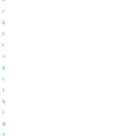
C
D
E
F
G
H
I
J
K
L
M
N