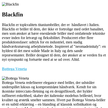
Blackfin
Blackfin er topkvalitets titaniumbriller, der er håndlavet i Italien.
Blackfin er briller til dem, der ikke er fortrolige med ordet banalitet,
men som ønsker at bære enestående briller med omfattende tekniske
evner inden for letvægt og fleksibilitet. Produceret efter flere
produktionsfaser: udtryk for en industriel, men stadig
håndværksmæssig arbejdsmetode. Inspireret af "neomadeinitaly": en
hyldest til det mest solide Made in Italy og dets sande
repræsentanter. Briller designet til dem, der ønsker at se verden fra et
nyt synspunkt og fortsætte med at se ud over. Altid.
Bottega Veneta
Bottega Veneta redefinerer elegance med briller, der udstråler
underspillet luksus og kompromisløst håndværk. Kendt for sin
ikoniske intrecciato-fletning og en designfilosofi, der hylder
raffineret enkelthed, skaber det italienske modehus brillestel, hvor
kvalitet og æstetik smelter sammen. Hvert par Bottega Veneta-briller
er en subtil erklæring – en blanding af klassisk sofistikation og