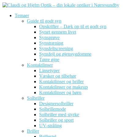
Temaer
Guide til godt syn
Opskrifter – Dæk op til et godt syn
Synet gennem livet
Synsprøve
Synstræning
Synsfeltscreening
Synsfejl og øjensygdomme
Tørre øjne
Kontaktlinser
Linsetyper
Væsker og tilbehør
Kontaktlinser og briller
Kontaktlinser og makeup
Kontaktlinser og børn
Solbriller
Designersolbriller
Solbrillemode
Solbriller med styrke
Solbriller og sport
UV-stråling
Briller
Brillestel