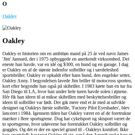
O
Oakley
Oakley
Oakley er historien om en ambitiøs mand på 25 år ved navn James
'Jim' Jannard, der i 1975 opbyggede en anerkendt virksomhed. Det
eneste han havde, var en idé og $300, en hund og en garage. I dag
er Oakley en af de største indenfor solbriller og i særdeleshed
sportsbriller. Oakley er opkaldt efter hans hund, den engelske setter,
Oakley Anny. I begyndelsen lavede Jim briller til motocross sporten,
kort efter begyndte han også på skibriller. I 1983 kørte han en tur fra
San Diego til LA, hvor han under hele turen havde solen i øjnene.
Hér fik han ideen til at mikse skibrillen med beskyttelsesbriller og
ideen til solbriller var født. Der gik mere end et år med at udvikle
designet og Oakleys første solbrille, 'Factory Pilot Eyeshades', blev
lanceret i 1984. Igennem tiden har Oakley været en af de foretrukne
mærker i flere sportsgrene. Dog har cykelsport og skisport været de
to sportsgrene, hvor udøverne har foretrukket Oakley solbriller og
goggles. Og det er der en speciel grund til - Oakleys komfort. Ikke
kun sportsfolk har taget Oakley til sig, også den Amerikanske hær er