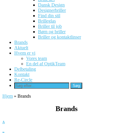
Dansk Design
Designerbriller
Find din stil
Brilleglas
Briller til job
Børn og briller
Briller og kontaktlinser
Brands
Aktuelt
Hvem er vi
Vores team
En del af OptikTeam
Delbetaling
Kontakt
Re-Circle
Hjem
»
Brands
Brands
A
B