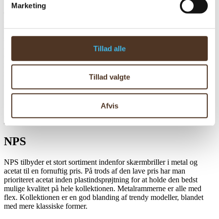
Marketing
Du kan læse mere om vores brug af cookies og andre
– Innovation, Stil og Performance. Nike briller kombinerer
teknologier, samt om vores indsamling og behandling af
avanceret teknologi med moderne design for at levere optimal
komfort og ydeevne. Med rødder i sportens verden er hver brille
personoplysninger ved at trykke på linket til
skabt til at matche en aktiv livsstil, uanset om det gælder sport,
Persondatapolitik i bunden af vores hjemmeside.
arbejde eller hverdagsbrug. Materialer i topkvalitet, letvægtsdesign
Tillad alle
og en ergonomisk pasform sikrer, at du får både stil og funktionalitet
i én løsning. Udforsk Nike’s sortiment af briller og oplev, hvordan
innovation og præcision kan forbedre dit syn – hver dag.
Besøg
Tillad valgte
Nike Eyewears hjemmeside
NPS
Afvis
NPS
NPS tilbyder et stort sortiment indenfor skærmbriller i metal og
acetat til en fornuftig pris. På trods af den lave pris har man
prioriteret acetat inden plastindsprøjtning for at holde den bedst
mulige kvalitet på hele kollektionen. Metalrammerne er alle med
flex. Kollektionen er en god blanding af trendy modeller, blandet
med mere klassiske former.