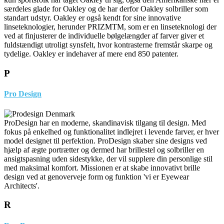
særdeles glade for Oakley og de har derfor Oakley solbriller som
standart udstyr. Oakley er også kendt for sine innovative
linseteknologier, herunder PRIZMTM, som er en linseteknologi der
ved at finjusterer de individuelle bølgelængder af farver giver et
fuldstændigt utroligt synsfelt, hvor kontrasterne fremstår skarpe og
tydelige. Oakley er indehaver af mere end 850 patenter.
P
Pro Design
ProDesign har en moderne, skandinavisk tilgang til design. Med
fokus på enkelhed og funktionalitet indlejret i levende farver, er hver
model designet til perfektion. ProDesign skaber sine designs ved
hjælp af ægte portrætter og dermed har brillestel og solbriller en
ansigtspasning uden sidestykke, der vil supplere din personlige stil
med maksimal komfort. Missionen er at skabe innovativt brille
design ved at genoverveje form og funktion 'vi er Eyewear
Architects'.
R