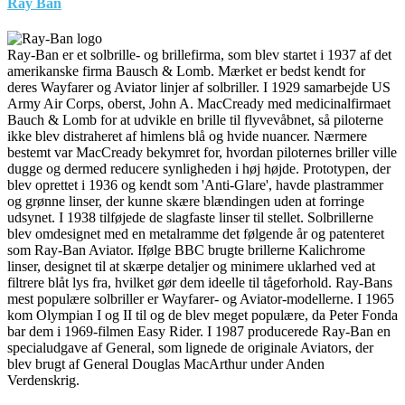
Ray Ban
Ray-Ban er et solbrille- og brillefirma, som blev startet i 1937 af det
amerikanske firma Bausch & Lomb. Mærket er bedst kendt for
deres Wayfarer og Aviator linjer af solbriller. I 1929 samarbejde US
Army Air Corps, oberst, John A. MacCready med medicinalfirmaet
Bauch & Lomb for at udvikle en brille til flyvevåbnet, så piloterne
ikke blev distraheret af himlens blå og hvide nuancer. Nærmere
bestemt var MacCready bekymret for, hvordan piloternes briller ville
dugge og dermed reducere synligheden i høj højde. Prototypen, der
blev oprettet i 1936 og kendt som 'Anti-Glare', havde plastrammer
og grønne linser, der kunne skære blændingen uden at forringe
udsynet. I 1938 tilføjede de slagfaste linser til stellet. Solbrillerne
blev omdesignet med en metalramme det følgende år og patenteret
som Ray-Ban Aviator. Ifølge BBC brugte brillerne Kalichrome
linser, designet til at skærpe detaljer og minimere uklarhed ved at
filtrere blåt lys fra, hvilket gør dem ideelle til tågeforhold. Ray-Bans
mest populære solbriller er Wayfarer- og Aviator-modellerne. I 1965
kom Olympian I og II til og de blev meget populære, da Peter Fonda
bar dem i 1969-filmen Easy Rider. I 1987 producerede Ray-Ban en
specialudgave af General, som lignede de originale Aviators, der
blev brugt af General Douglas MacArthur under Anden
Verdenskrig.