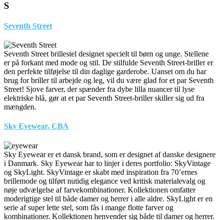
S
Seventh Street
Seventh Street brillestel designet specielt til børn og unge. Stellene
er på forkant med mode og stil. De stilfulde Seventh Street-briller er
den perfekte tilføjelse til din daglige garderobe. Uanset om du har
brug for briller til arbejde og leg, vil du være glad for et par Seventh
Street! Sjove farver, der spænder fra dybe lilla nuancer til lyse
elektriske blå, gør at et par Seventh Street-briller skiller sig ud fra
mængden.
Sky Eyewear, CBA
Sky Eyewear er et dansk brand, som er designet af danske designere
i Danmark. Sky Eyewear har to linjer i deres portfolio: SkyVintage
og SkyLight. SkyVintage er skabt med inspiration fra 70’ernes
brillemode og tilført nutidig elegance ved kritisk materialevalg og
nøje udvælgelse af farvekombinationer. Kollektionen omfatter
moderigtige stel til både damer og herrer i alle aldre. SkyLight er en
serie af super lette stel, som fås i mange flotte farver og
kombinationer. Kollektionen henvender sig både til damer og herrer.